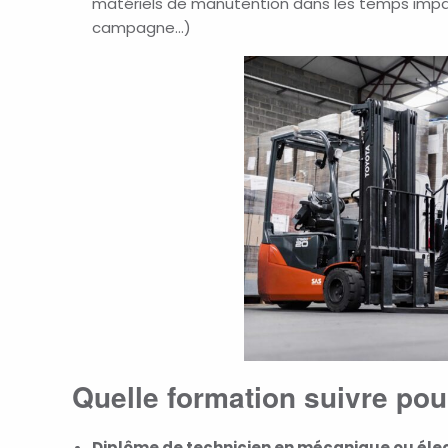
matériels de manutention
dans les temps impar
campagne…)
Quelle formation suivre po
Diplôme de technicien en mécanique ou él