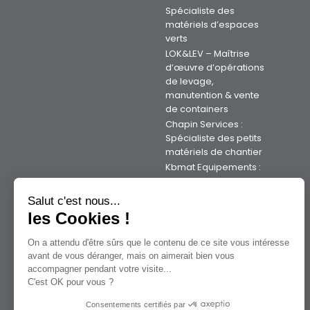
Spécialiste des
matériels d’espaces
verts
LOK&LEV – Maîtrise
d’œuvre d’opérations
de levage,
manutention & vente
de containers
Chapin Services :
Spécialiste des petits
matériels de chantier
Kbmat Equipements :
Votre expert Kubota
en Bretagne
Salut c'est nous...
Axxman Industrie :
les Cookies !
Votre expert en
matériels sur la
On a attendu d'être sûrs que le contenu de ce site vous intéresse
Manche
avant de vous déranger, mais on aimerait bien vous
Nos métiers de la
accompagner pendant votre visite...
manutention
C'est OK pour vous ?
Rejoignez-nous
Consentements certifiés par