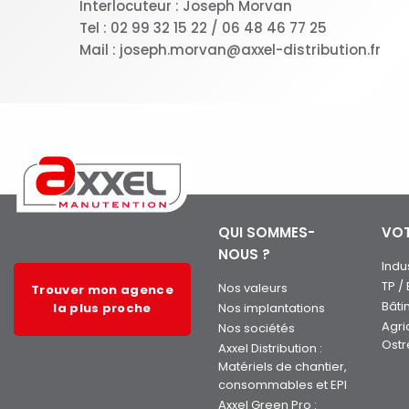
Interlocuteur : Joseph Morvan
Tel : 02 99 32 15 22 / 06 48 46 77 25
Mail : joseph.morvan@axxel-distribution.fr
QUI SOMMES-
VOT
NOUS ?
Indu
TP /
Nos valeurs
Trouver mon agence
Bâti
la plus proche
Nos implantations
Agri
Nos sociétés
Ostr
Axxel Distribution :
Matériels de chantier,
consommables et EPI
Axxel Green Pro :