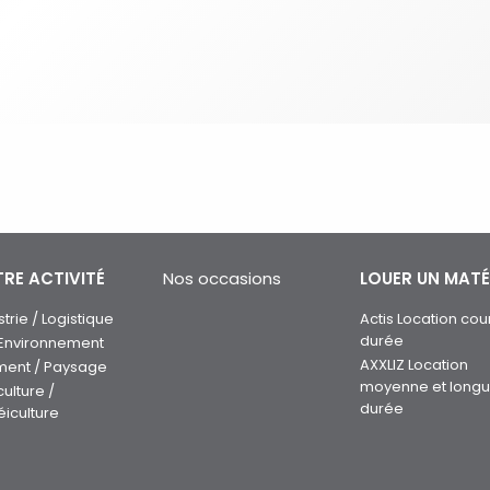
RE ACTIVITÉ
Nos occasions
LOUER UN MATÉ
strie / Logistique
Actis Location cou
durée
 Environnement
AXXLIZ Location
ment / Paysage
moyenne et long
culture /
durée
éiculture