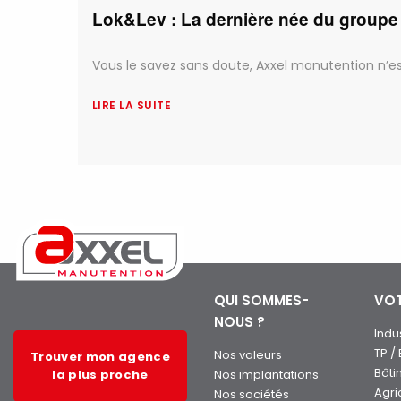
Lok&Lev : La dernière née du group
Vous le savez sans doute, Axxel manutention n’est 
LIRE LA SUITE
QUI SOMMES-
VOT
NOUS ?
Indu
TP /
Nos valeurs
Trouver mon agence
Bâti
la plus proche
Nos implantations
Agri
Nos sociétés