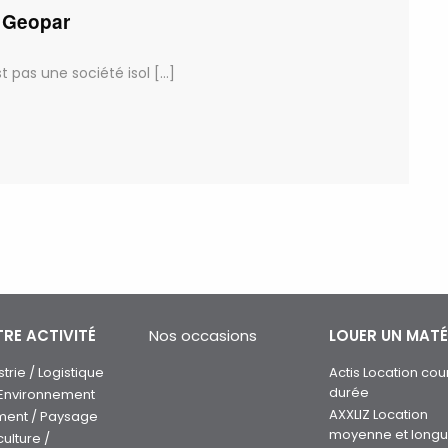
e Geopar
pas une société isol [...]
RE ACTIVITÉ
Nos occasions
LOUER UN MATÉ
strie / Logistique
Actis Location cou
durée
 Environnement
AXXLIZ Location
ment / Paysage
moyenne et long
culture /