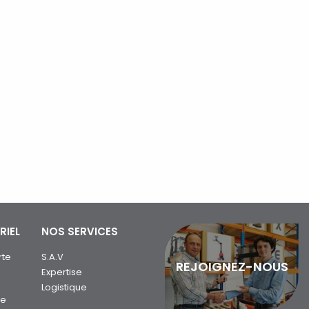
RIEL
NOS SERVICES
rte
S.A.V
REJOIGNEZ-NOUS
Expertise
Logistique
ue