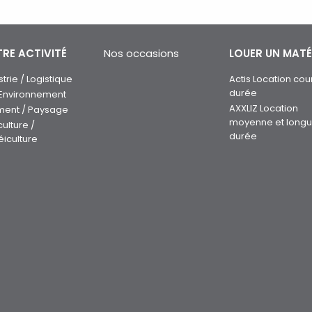
RE ACTIVITÉ
Nos occasions
LOUER UN MATÉ
strie / Logistique
Actis Location cou
durée
 Environnement
AXXLIZ Location
ment / Paysage
moyenne et long
culture /
durée
éiculture