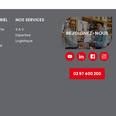
RIEL
NOS SERVICES
rte
S.A.V
REJOIGNEZ-NOUS
Expertise
Logistique
ue
02 97 400 200