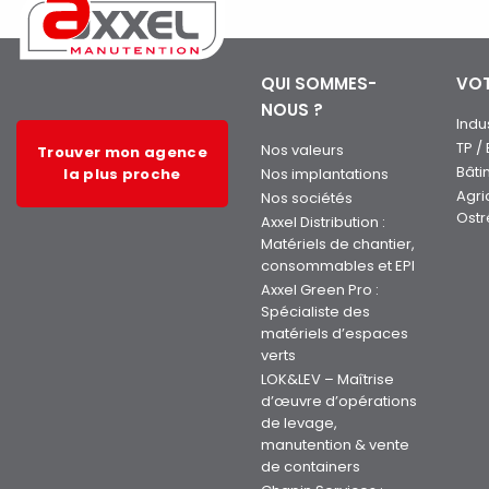
QUI SOMMES-
VOT
NOUS ?
Indu
TP /
Nos valeurs
Trouver mon agence
Bâti
la plus proche
Nos implantations
Agri
Nos sociétés
Ostr
Axxel Distribution :
Matériels de chantier,
consommables et EPI
Axxel Green Pro :
Spécialiste des
matériels d’espaces
verts
LOK&LEV – Maîtrise
d’œuvre d’opérations
de levage,
manutention & vente
de containers