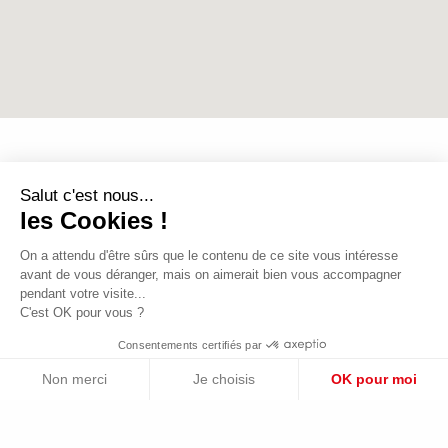
Salut c'est nous...
les Cookies !
On a attendu d'être sûrs que le contenu de ce site vous intéresse
avant de vous déranger, mais on aimerait bien vous accompagner
pendant votre visite...
C'est OK pour vous ?
Trouver mon agence la plus proche
Consentements certifiés par
Non merci
Je choisis
OK pour moi
QUI SOMMES-NOUS ?
VOTRE ACTIVITÉ
Plateforme de Gestion du Consentement : Personnalisez vos Option
Axeptio consent
Nos valeurs
Industrie / Logistique