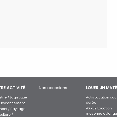
RE ACTIVITÉ
Nos occasions
LOUER UN MATÉ
strie / Logistique
Actis Location cou
durée
 Environnement
AXXLIZ Location
ment / Paysage
moyenne et long
culture /