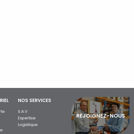
RIEL
NOS SERVICES
rte
S.A.V
REJOIGNEZ-NOUS
Expertise
Logistique
ue