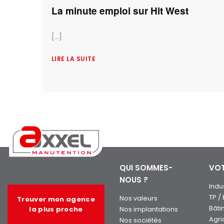
La minute emploi sur Hit West
[...]
LIRE LA SUITE
QUI SOMMES-
VOT
NOUS ?
Indu
TP /
Nos valeurs
Trouver mon agence
Bâti
la plus proche
Nos implantations
Agri
Nos sociétés