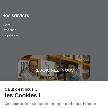
NOS SERVICES
S.A.V
Expertise
Logistique
REJOIGNEZ-NOUS
Salut c'est nous...
les Cookies !
On a attendu d'être sûrs que le contenu de ce site vous intéresse
02 97 400 200