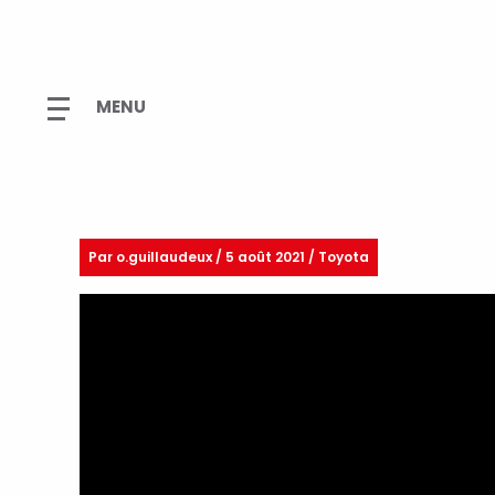
Par
o.guillaudeux
/
5 août 2021 / Toyota