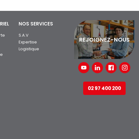
RIEL
NOS SERVICES
rte
S.A.V
REJOIGNEZ-NOUS
Expertise
Logistique
ue
02 97 400 200