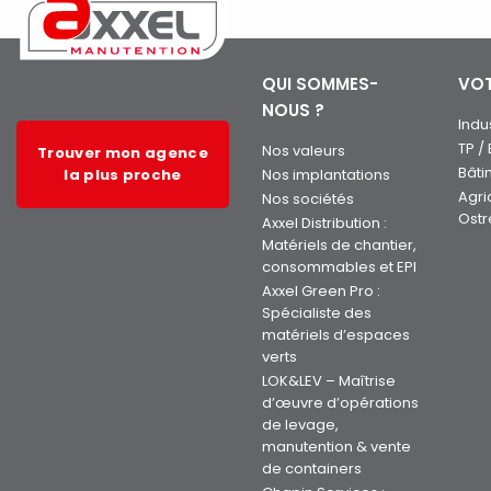
QUI SOMMES-
VOT
NOUS ?
Indu
TP /
Nos valeurs
Trouver mon agence
Bâti
la plus proche
Nos implantations
Agri
Nos sociétés
Ostr
Axxel Distribution :
Matériels de chantier,
consommables et EPI
Axxel Green Pro :
Spécialiste des
matériels d’espaces
verts
LOK&LEV – Maîtrise
d’œuvre d’opérations
de levage,
manutention & vente
de containers