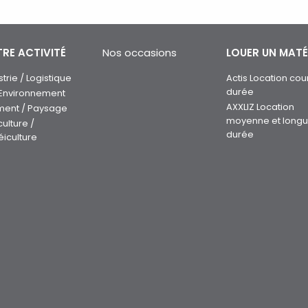
RE ACTIVITÉ
Nos occasions
LOUER UN MATÉ
strie / Logistique
Actis Location cou
durée
 Environnement
AXXLIZ Location
ment / Paysage
moyenne et long
culture /
durée
éiculture