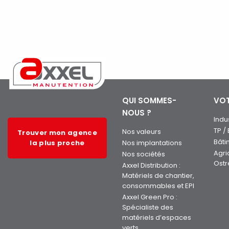
QUI SOMMES-
VOT
NOUS ?
Indu
TP /
Nos valeurs
Trouver mon agence
Bâti
la plus proche
Nos implantations
Agri
Nos sociétés
Ostr
Axxel Distribution :
Matériels de chantier,
consommables et EPI
Axxel Green Pro :
Spécialiste des
matériels d’espaces
verts