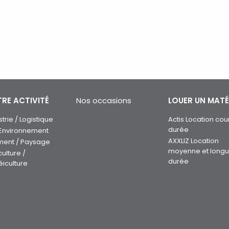
RE ACTIVITÉ
Nos occasions
LOUER UN MATÉ
strie / Logistique
Actis Location cou
durée
 Environnement
AXXLIZ Location
ment / Paysage
moyenne et long
culture /
durée
éiculture