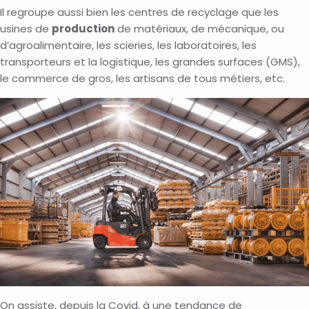
Il regroupe aussi bien les centres de recyclage que les
usines de
production
de matériaux, de mécanique, ou
d’agroalimentaire, les scieries, les laboratoires, les
transporteurs et la logistique, les grandes surfaces (GMS),
le commerce de gros, les artisans de tous métiers, etc.
On assiste, depuis la Covid, à une tendance de