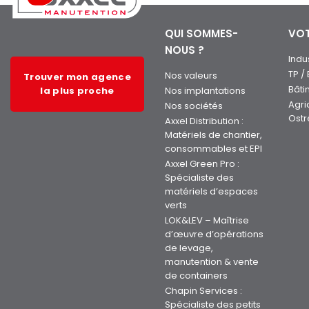
QUI SOMMES-
VOT
NOUS ?
Indu
TP /
Nos valeurs
Trouver mon agence
Bâti
la plus proche
Nos implantations
Agri
Nos sociétés
Ostr
Axxel Distribution :
Matériels de chantier,
consommables et EPI
Axxel Green Pro :
Spécialiste des
matériels d’espaces
verts
LOK&LEV – Maîtrise
d’œuvre d’opérations
de levage,
manutention & vente
de containers
Chapin Services :
Spécialiste des petits