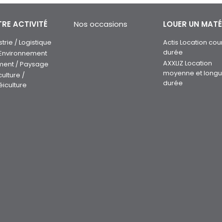
RE ACTIVITÉ
Nos occasions
LOUER UN MATÉ
strie / Logistique
Actis Location cou
durée
 Environnement
AXXLIZ Location
ment / Paysage
moyenne et long
culture /
durée
éiculture