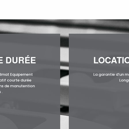
E DURÉE
LOCATI
KBmat Equipement
La garantie d’un m
atif courte durée
Long
ins de manutention
 .