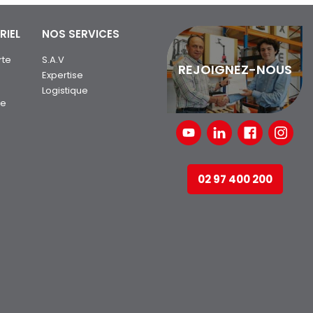
RIEL
NOS SERVICES
rte
S.A.V
REJOIGNEZ-NOUS
Expertise
Logistique
ue
02 97 400 200