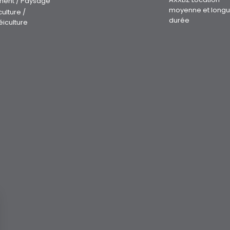
ment / Paysage
moyenne et long
culture /
durée
éiculture