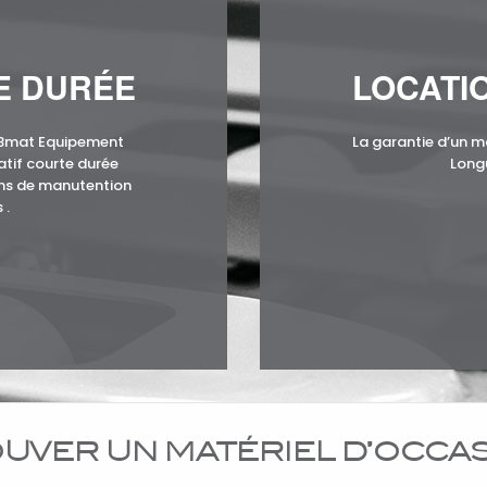
E DURÉE
LOCATI
KBmat Equipement
La garantie d’un m
atif courte durée
Long
ins de manutention
 .
UVER UN MATÉRIEL D’OCCA