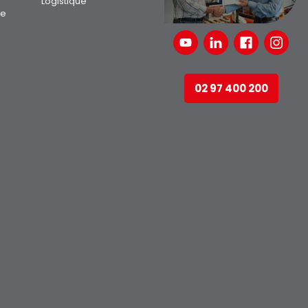
Logistique
ue
02 97 400 200