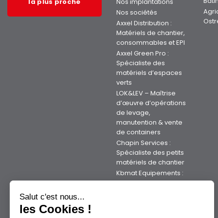
Bâti
la plus proche
Nos implantations
Agri
Nos sociétés
Ostr
Axxel Distribution :
Matériels de chantier,
consommables et EPI
Axxel Green Pro :
Spécialiste des
matériels d’espaces
verts
LOK&LEV – Maîtrise
d’œuvre d’opérations
de levage,
manutention & vente
de containers
Chapin Services :
Spécialiste des petits
matériels de chantier
Kbmat Equipements :
Votre expert Kubota
en Bretagne
Salut c'est nous...
Axxman Industrie :
les Cookies !
Votre expert en