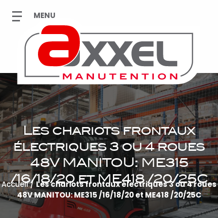
Les chariots frontaux
électriques 3 ou 4 roues
48V MANITOU: ME315
/16/18/20 et ME418 /20/25C
Accueil
/
Les chariots frontaux électriques 3 ou 4 roues
48V MANITOU: ME315 /16/18/20 et ME418 /20/25C