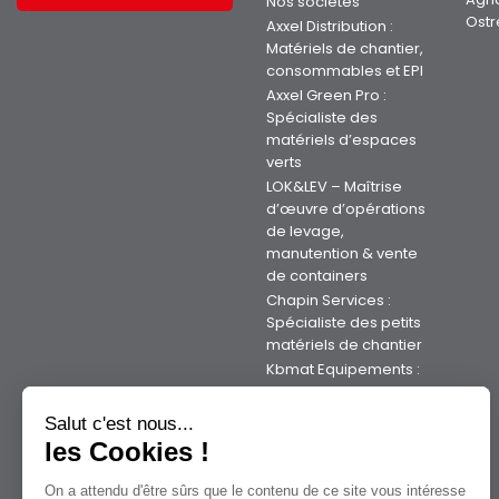
Nos sociétés
Ostr
Axxel Distribution :
Matériels de chantier,
consommables et EPI
Axxel Green Pro :
Spécialiste des
matériels d’espaces
verts
LOK&LEV – Maîtrise
d’œuvre d’opérations
de levage,
manutention & vente
de containers
Chapin Services :
Spécialiste des petits
matériels de chantier
Kbmat Equipements :
Votre expert Kubota
en Bretagne
Salut c'est nous...
Axxman Industrie :
les Cookies !
Votre expert en
matériels sur la
On a attendu d'être sûrs que le contenu de ce site vous intéresse