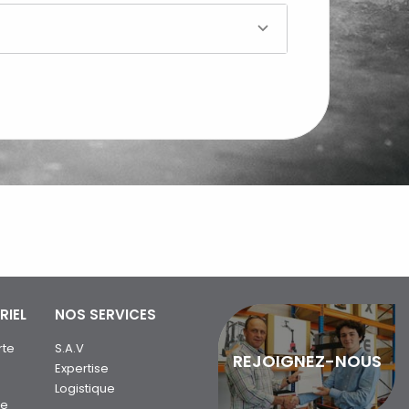
RIEL
NOS SERVICES
rte
S.A.V
REJOIGNEZ-NOUS
Expertise
Logistique
ue