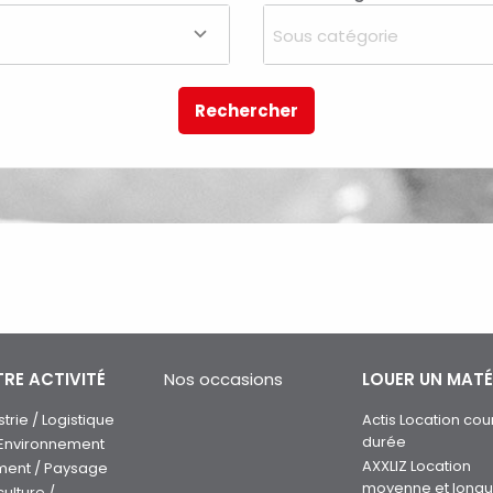
Sous catégorie
Rechercher
RE ACTIVITÉ
Nos occasions
LOUER UN MATÉ
strie / Logistique
Actis Location cou
durée
 Environnement
AXXLIZ Location
ment / Paysage
moyenne et long
culture /