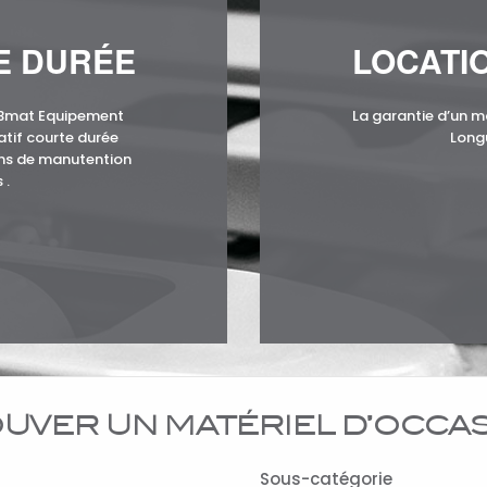
E DURÉE
LOCATI
KBmat Equipement
La garantie d’un m
atif courte durée
Long
ins de manutention
 .
UVER UN MATÉRIEL D’OCCA
Sous-catégorie