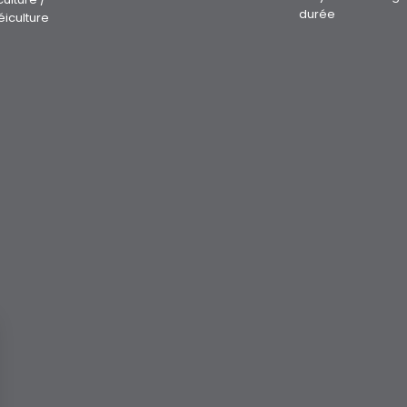
durée
éiculture