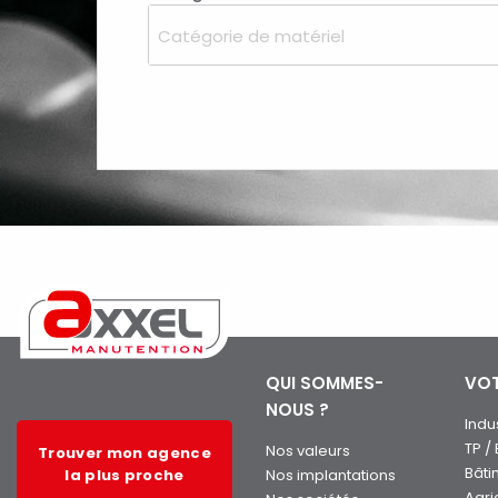
Catégorie de matériel
QUI SOMMES-
VOT
NOUS ?
Indu
TP /
Nos valeurs
Trouver mon agence
Bâti
la plus proche
Nos implantations
Agri