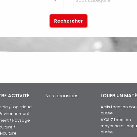
Sous catégorie
Rechercher
RE ACTIVITÉ
Nos occasions
LOUER UN MATÉ
strie / Logistique
Actis Location cou
durée
 Environnement
AXXLIZ Location
ment / Paysage
moyenne et long
culture /
durée
éiculture