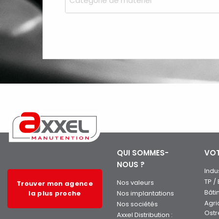
Catégorie de matériel
QUI SOMMES-
VOT
NOUS ?
Indu
TP /
Nos valeurs
Trouver mon agence
Bâti
la plus proche
Nos implantations
Agri
Nos sociétés
Ostr
Axxel Distribution :