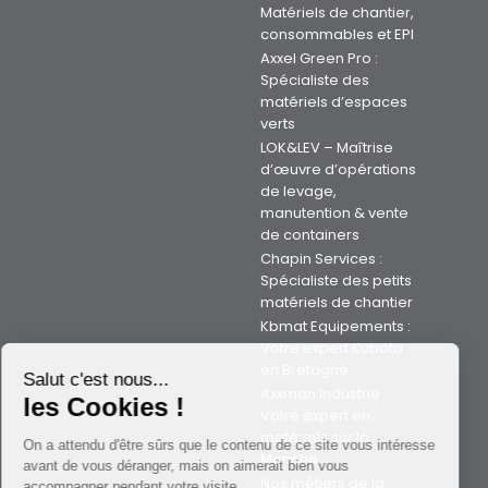
Matériels de chantier,
consommables et EPI
Axxel Green Pro :
Spécialiste des
matériels d’espaces
verts
LOK&LEV – Maîtrise
d’œuvre d’opérations
de levage,
manutention & vente
de containers
Chapin Services :
Spécialiste des petits
matériels de chantier
Kbmat Equipements :
Votre expert Kubota
en Bretagne
Salut c'est nous...
Axxman Industrie :
les Cookies !
Votre expert en
matériels sur la
On a attendu d'être sûrs que le contenu de ce site vous intéresse
Manche
avant de vous déranger, mais on aimerait bien vous
Nos métiers de la
accompagner pendant votre visite...