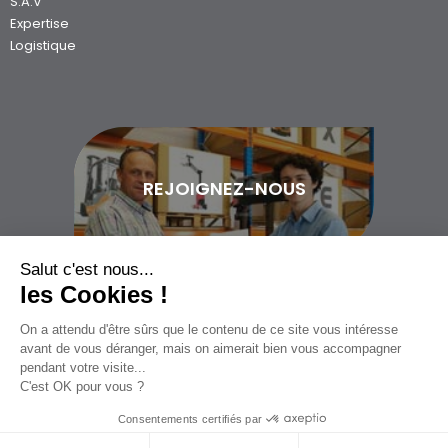
S.A.V
Expertise
Logistique
REJOIGNEZ-NOUS
Salut c'est nous...
les Cookies !
On a attendu d'être sûrs que le contenu de ce site vous intéresse
02 97 400 200
avant de vous déranger, mais on aimerait bien vous accompagner
pendant votre visite...
C'est OK pour vous ?
© Copyright 2026
Politique de confidentialité
Consentements certifiés par
Réalisation Gosselink