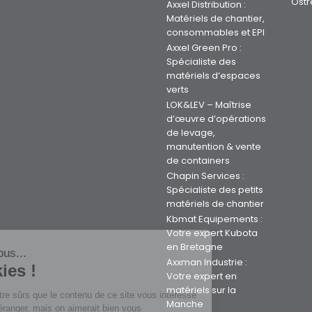
Ostr
Axxel Distribution :
Matériels de chantier,
consommables et EPI
Axxel Green Pro :
Spécialiste des
matériels d’espaces
verts
LOK&LEV – Maîtrise
d’œuvre d’opérations
de levage,
manutention & vente
de containers
Chapin Services :
Spécialiste des petits
matériels de chantier
Kbmat Equipements :
Votre expert Kubota
en Bretagne
Salut c'est nous...
Axxman Industrie :
les Cookies !
Votre expert en
matériels sur la
On a attendu d'être sûrs que le contenu de ce site vous intéresse
Manche
avant de vous déranger, mais on aimerait bien vous