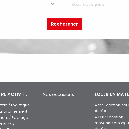
Sous catégorie
Rechercher
RE ACTIVITÉ
Nos occasions
LOUER UN MATÉ
strie / Logistique
Actis Location cou
durée
 Environnement
AXXLIZ Location
ment / Paysage
moyenne et long
culture /
durée