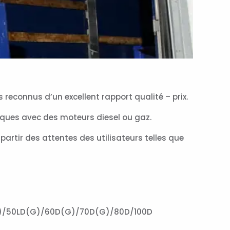
connus d’un excellent rapport qualité – prix.
miques avec des moteurs diesel ou gaz.
partir des attentes des utilisateurs telles que
/50LD(G)/60D(G)/70D(G)/80D/100D