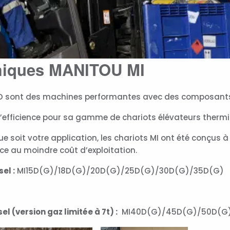
rmiques MANITOU MI
D sont des machines performantes avec des composants re
r l’efficience pour sa gamme de chariots élévateurs ther
e soit votre application, les chariots MI ont été conçus à 
 et ce au moindre coût d’exploitation.
el :
MI15D(G)/18D(G)/20D(G)/25D(G)/30D(G)/35D(G)
l (version gaz limitée à 7t) :
MI40D(G)/45D(G)/50D(G)