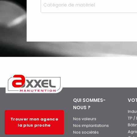
Catégorie de matériel
QUI SOMMES-
VOT
NOUS ?
Indu
TP /
Nos valeurs
Trouver mon agence
Bâti
la plus proche
Nos implantations
Agri
Nos sociétés