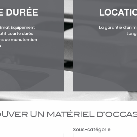
E DURÉE
LOCATI
KBmat Equipement
La garantie d’un m
atif courte durée
Long
ins de manutention
 .
UVER UN MATÉRIEL D’OCCA
Sous-catégorie