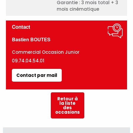
Garantie : 3 mois total + 3
mois cinématique
Contact
Bastien BOUTES
Commercial Occasion Junior
09.74.04.54.01
Contact par mail
Retour à
la liste
des
occasions