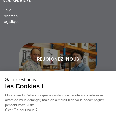
NOS SERVICES
S.A.V
Expertise
Logistique
REJOIGNEZ-NOUS
Salut c'est nous...
les Cookies !
On a attendu d'être sûrs que le contenu de ce site vous intéresse
02 97 400 200
avant de vous déranger, mais on aimerait bien vous accompagner
pendant votre visite...
C'est OK pour vous ?
© Copyright 2026
Politique de confidentialité