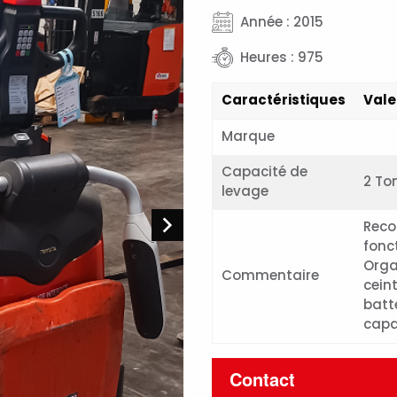
Année : 2015
Heures : 975
Caractéristiques
Vale
Marque
Capacité de
2 To
levage
Reco
fonct
Orga
Commentaire
ceint
batt
capa
Contact