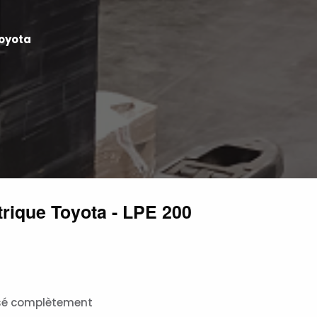
Toyota
trique Toyota - LPE 200
isé complètement