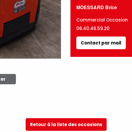
MOESSARD Brice
Commercial Occasion
06.40.46.59.20
Contact par mail
ter
Retour à la liste des occasions