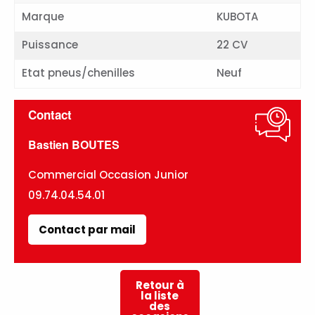
Marque
KUBOTA
Puissance
22 CV
Etat pneus/chenilles
Neuf
Contact
Bastien BOUTES
Commercial Occasion Junior
09.74.04.54.01
Contact par mail
Retour à
la liste
des