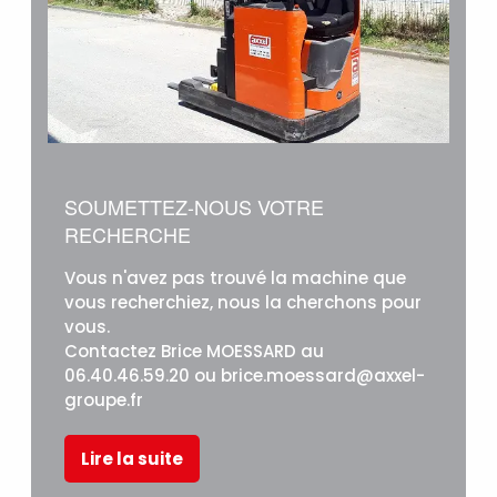
SOUMETTEZ-NOUS VOTRE
RECHERCHE
Vous n'avez pas trouvé la machine que
vous recherchiez, nous la cherchons pour
vous.
Contactez Brice MOESSARD au
06.40.46.59.20 ou brice.moessard@axxel-
groupe.fr
Lire la suite