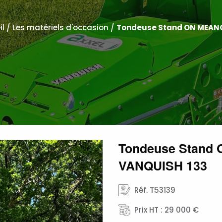
il
/
Les matériels d'occasion
/
Tondeuse Stand ON MEAN
Tondeuse Stand
VANQUISH 133
Réf. T53139
Prix HT : 29 000 €