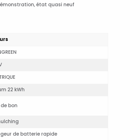
démonstration, état quasi neuf
urs
NGREEN
V
TRIQUE
ium 22 kWh
 de bon
mulching
geur de batterie rapide