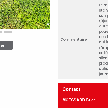
Le m
stan
son 
(éje
auto
pouv
des 
Commentaire
qui 
ter
n’im
caté
sile
prod
utili
jour
Contact
MOESSARD Brice