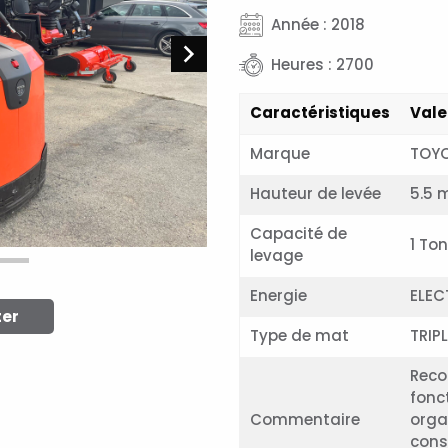
Année : 2018
Heures : 2700
Caractéristiques
Vale
Marque
TOY
Hauteur de levée
5.5 
Capacité de
1 To
levage
Energie
ELEC
ter
Type de mat
TRIP
Reco
fonct
Commentaire
orga
cons