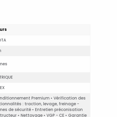
urs
OTA
m
nnes
TRIQUE
LEX
nditionnement Premium • Vérification des
ionnalités : traction, levage, freinage -
nes de sécurité • Entretien préconisation
tructeur • Nettoyage • VGP - CE • Garantie