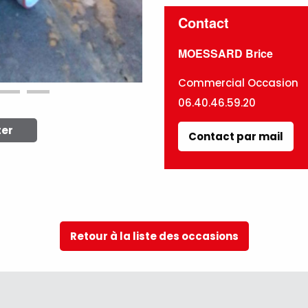
Contact
MOESSARD Brice
Commercial Occasion
06.40.46.59.20
ter
Contact par mail
Retour à la liste des occasions