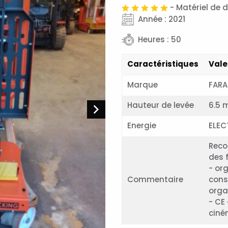
- Matériel de 
Année : 2021
Heures : 50
Caractéristiques
Vale
Marque
FAR
Hauteur de levée
6.5 
Energie
ELEC
Reco
des f
- or
Commentaire
cons
orga
- CE 
ciné