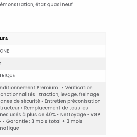
démonstration, état quasi neuf
urs
AONE
m
TRIQUE
nditionnement Premium : • Vérification
onctionnalités : traction, levage, freinage
ganes de sécurité • Entretien préconisation
tructeur • Remplacement de tous les
nes usés à plus de 40% • Nettoyage • VGP
• • Garantie : 3 mois total + 3 mois
matique