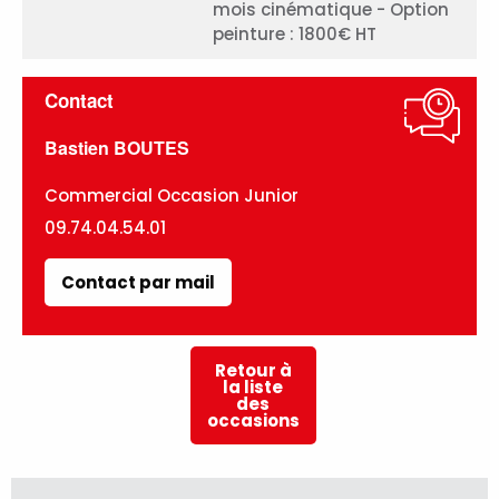
mois cinématique - Option
peinture : 1800€ HT
Contact
Bastien BOUTES
Commercial Occasion Junior
09.74.04.54.01
Contact par mail
Retour à
la liste
des
occasions