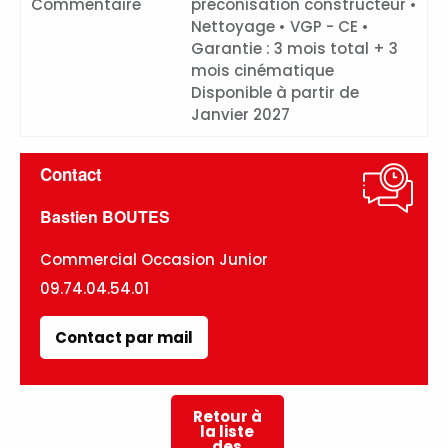
Commentaire
préconisation constructeur •
Nettoyage • VGP - CE •
Garantie : 3 mois total + 3
mois cinématique
Disponible à partir de
Janvier 2027
Contact
Bastien BOUTES
Commercial Occasion Junior
09.74.04.54.01
Contact par mail
Retour à
la liste
des