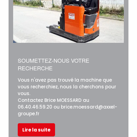
SOUMETTEZ-NOUS VOTRE
RECHERCHE
Vous n'avez pas trouvé la machine que
vous recherchiez, nous la cherchons pour
vous.
Contactez Brice MOESSARD au
06.40.46.59.20 ou brice.moessard@axxel-
groupe.fr
Lire la suite