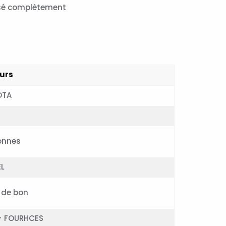
isé complètement
urs
OTA
Tonnes
EL
 de bon
+ FOURHCES