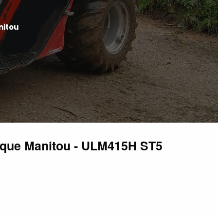
nitou
ique Manitou - ULM415H ST5