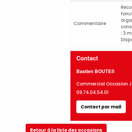
Reco
fonct
orga
Commentaire
cons
: 3 
Disp
Contact
Bastien BOUTES
Commercial Occasion J
09.74.04.54.01
Contact par mail
Retour à la liste des occasions