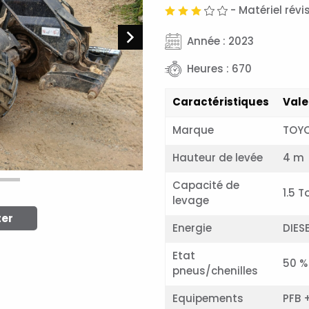
- Matériel rév
Année : 2023
Heures : 670
Caractéristiques
Vale
Marque
TOY
Hauteur de levée
4 m
Capacité de
1.5 
levage
ter
Energie
DIES
Etat
50 %
pneus/chenilles
Equipements
PFB 