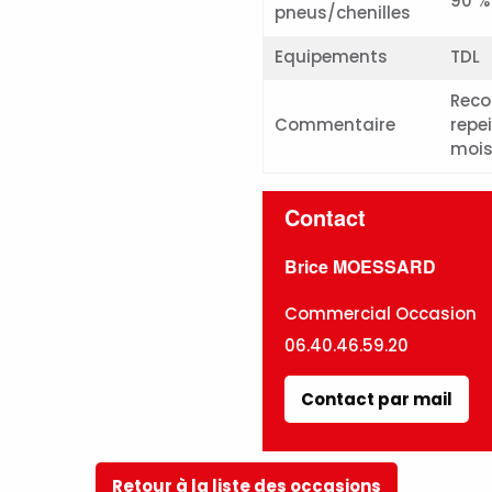
90 %
pneus/chenilles
Equipements
TDL
Reco
Commentaire
repe
mois
Contact
Brice MOESSARD
Commercial Occasion
06.40.46.59.20
Contact par mail
Retour à la liste des occasions