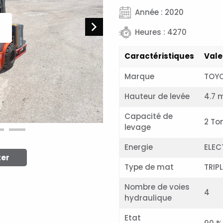
Année : 2020
Heures : 4270
Caractéristiques
Vale
Marque
TOY
Hauteur de levée
4.7 
Capacité de
2 To
levage
Energie
ELEC
ter
Type de mat
TRIP
Nombre de voies
4
hydraulique
Etat