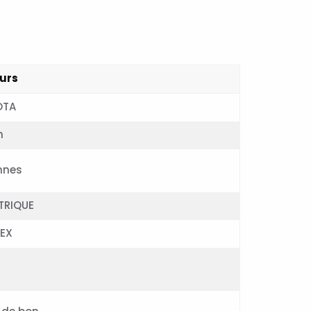
urs
OTA
m
nnes
TRIQUE
LEX