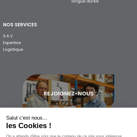
Nos occasions
LOUER UN MATÉRIEL
Actis Location courte durée
AXXLIZ Location moyenne et
longue durée
NOS SERVICES
S.A.V
Expertise
Logistique
Salut c'est nous...
REJOIGNEZ-NOUS
les Cookies !
On a attendu d'être sûrs que le contenu de ce site vous intéresse