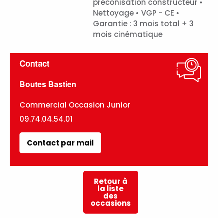
Premium • Vérification des
fonctionnalités : traction,
levage, freinage - organes
Commentaire
de sécurité • Entretien
préconisation constructeur •
Nettoyage • VGP - CE •
Garantie : 3 mois total + 3
mois cinématique
Contact
Boutes Bastien
Commercial Occasion Junior
09.74.04.54.01
Contact par mail