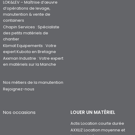
Nos sociétés
Bâtiment / Paysage
Axxel Distribution : Matériels de
Agriculture / Ostréiculture
chantier, consommables et EPI
Axxel Green Pro : Spécialiste
des matériels d’espaces verts
LOK&LEV – Maîtrise d’œuvre
d’opérations de levage,
manutention & vente de
containers
Chapin Services : Spécialiste
des petits matériels de
chantier
Kbmat Equipements : Votre
expert Kubota en Bretagne
Axxman Industrie : Votre expert
en matériels sur la Manche
Nos métiers de la manutention
Rejoignez-nous