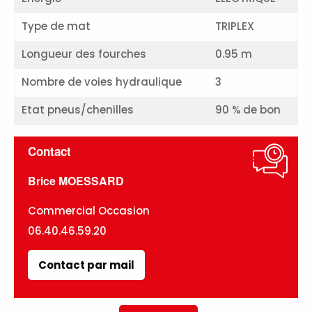
Type de mat
TRIPLEX
Longueur des fourches
0.95 m
Nombre de voies hydraulique
3
Etat pneus/chenilles
90 % de bon
Contact
Brice MOESSARD
Commercial Occasion
06.40.46.59.20
Contact par mail
Retour à
la liste