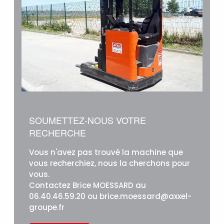
SOUMETTEZ-NOUS VOTRE
RECHERCHE
Vous n'avez pas trouvé la machine que
vous recherchiez, nous la cherchons pour
vous.
Contactez Brice MOESSARD au
06.40.46.59.20 ou brice.moessard@axxel-
groupe.fr
Lire la suite