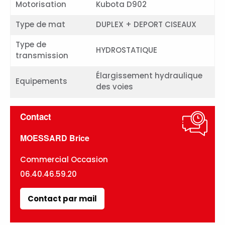
Motorisation
Kubota D902
Type de mat
DUPLEX + DEPORT CISEAUX
Type de
HYDROSTATIQUE
transmission
Élargissement hydraulique
Equipements
des voies
Contact
MOESSARD Brice
Commercial Occasion
06.40.46.59.20
Contact par mail