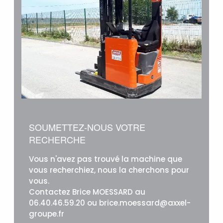
SOUMETTEZ-NOUS VOTRE
RECHERCHE
Vous n'avez pas trouvé la machine que
vous recherchiez, nous la cherchons pour
vous.
Contactez Brice MOESSARD au
06.40.46.59.20 ou brice.moessard@axxel-
groupe.fr