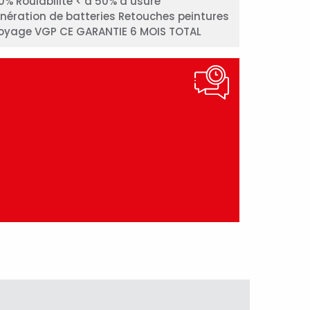
0% Roulabilité < à 50% d’usure
nération de batteries Retouches peintures
oyage VGP CE GARANTIE 6 MOIS TOTAL