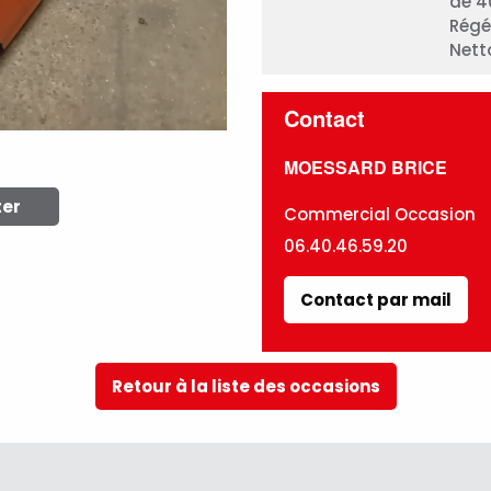
de 4
Régé
Nett
Contact
MOESSARD BRICE
ter
Commercial Occasion
06.40.46.59.20
Contact par mail
Retour à la liste des occasions