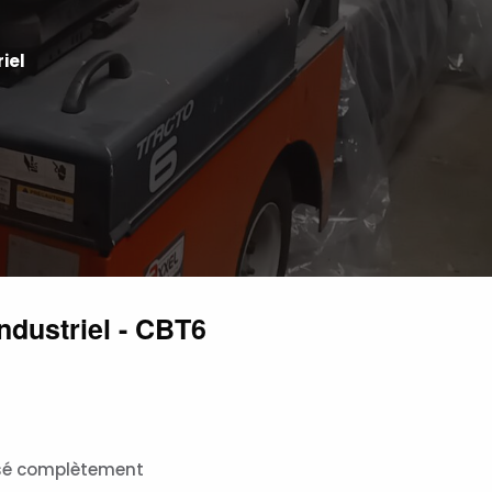
iel
ndustriel - CBT6
isé complètement