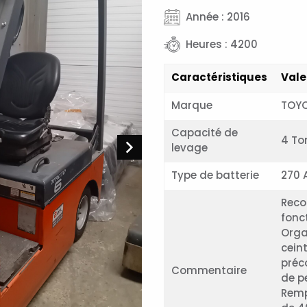
Année : 2016
Heures : 4200
Caractéristiques
Vale
Marque
TOY
Capacité de
4 To
levage
Type de batterie
270 
Reco
fonct
Orga
ceint
préc
Commentaire
de p
Remp