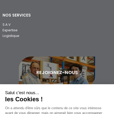
NOS SERVICES
S.A.V
Expertise
Logistique
REJOIGNEZ-NOUS
Salut c'est nous...
les Cookies !
On a attendu d'être sûrs que le contenu de ce site vous intéresse
02 97 400 200
avant de vous déranger, mais on aimerait bien vous accompagner